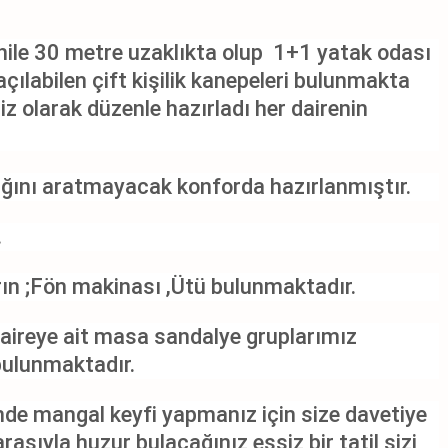
ahile 30 metre uzaklıkta olup 1+1 yatak odası
ılabilen çift kişilik kanepeleri bulunmakta
z olarak düzenle hazırladı her dairenin
lığını aratmayacak konforda hazırlanmıştır.
.
ın ;Fön makinası ,Ütü bulunmaktadır.
ireye ait masa sandalye gruplarımız
ulunmaktadır.
nde mangal keyfi yapmanız için size davetiye
sıyla huzur bulacağınız eşsiz bir tatil sizi