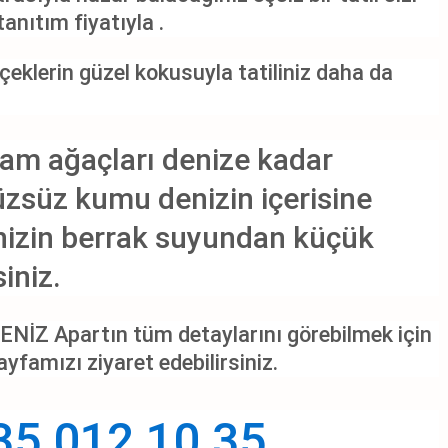
tanıtım fiyatıyla .
çeklerin güzel kokusuyla tatiliniz daha da
çam ağaçları denize kadar
zsüz kumu denizin içerisine
izin berrak suyundan küçük
siniz.
DENİZ Apartın tüm detaylarını görebilmek için
yfamızı ziyaret edebilirsiniz.
35 012 10 35